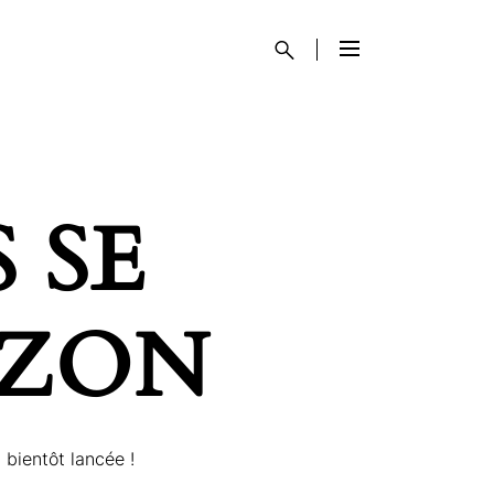
 SE
IZON
 bientôt lancée !