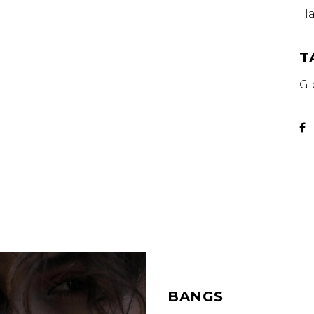
Ha
T
Gl
BANGS