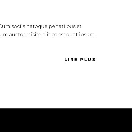
 Cum sociis natoque penati bus et
dum auctor, nisite elit consequat ipsum,
LIRE PLUS