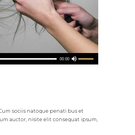
Utilisez
00:00
les
flèches
haut/bas
pour
augmenter
ou
 Cum sociis natoque penati bus et
diminuer
dum auctor, nisite elit consequat ipsum,
le
volume.